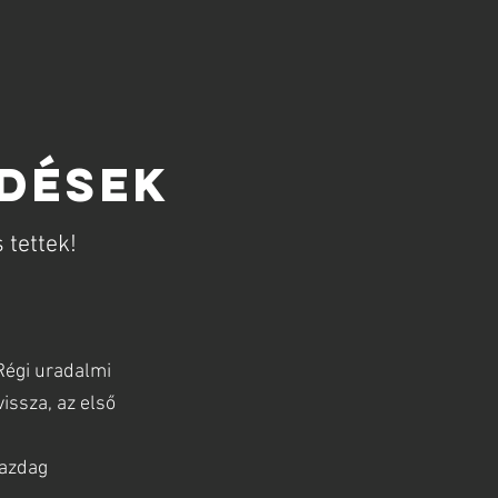
RDÉSEK
 tettek!
Régi uradalmi
issza, az első
gazdag