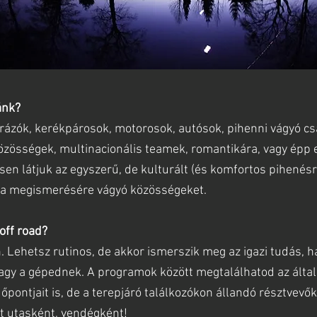
ánk?
túrázók, kerékpárosok, motorosok, autósok, pihenni vágyó cs
közösségek, multinacionális teamek, romantikára, vagy épp 
sen látjuk az egyszerű, de kulturált (és komfortos pihenésr
ra megismerésére vágyó közösségeket.
 off road?
 Lehetsz rutinos, de akkor ismerszik meg az igazi tudás, ha
vagy a gépednek. A programok között megtalálhatod az álta
dőpontjait is, de a terepjáró találkozókon állandó résztvevő
t utasként, vendégként!