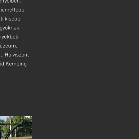
ényeiben.
kiemeltebb
li kisebb
ágyóknak.
nyékbeli
múzeum,
t. Ha viszont
mád Kemping