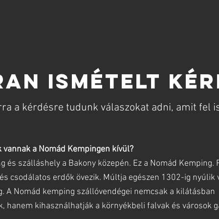
AN ISMÉTELT KÉ
ra a kérdésre tudunk válaszokat adni, amit fel is
k vannak a Nomád Kempingen kívül?
g és szálláshely a Bakony közepén. Ez a Nomád Kemping. 
és csodálatos erdők övezik. Múltja egészen 1302-ig nyúlik v
sig. A Nomád kemping szállóvendégei nemcsak a kilátásban
, hanem kihasználhatják a környékbeli falvak és városok 