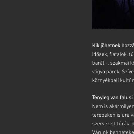
Kik jöhetnek hozz
Idősek, fiatalok, 
baráti-, szakmai 
vágyó párok. Szíve
környékbeli kultú
Tényleg van falusi
Nem is akármilyen.
terepeken is ura 
szervezett túrák i
Várunk benneteke