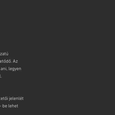
ozatú
tetődő. Az
ani, legyen
.
tői jelenlét
- be lehet