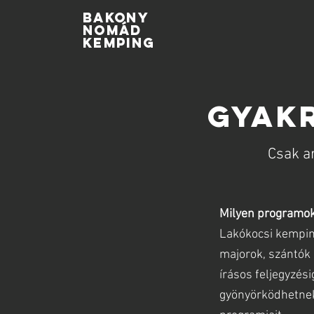
BAKONY
NOMÁD
KEMPING
GYAKR
Csak ar
Milyen programo
Lakókocsi kempin
majorok, szántók 
írásos feljegyzé
gyönyörködhetnek