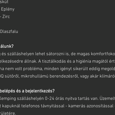
askút
 Eplény
 Zirc
 Olaszfalu
nálunk?
s szálláshelyen lehet sátorozni is, de magas komfortfok
elkezésedre állnak. A tisztálkodás és a higiénia magától ér
ha nem volt probléma, minden igényt sikerült eddig megold
Q sütőről, mikrohullámú berendezésről, vagy akár klímáról
 belépés és a bejelentkezés?
mping szálláshelyén 0-24 órás nyitva tartás van. Üzemelte
 kapuknál telefonos távnyitással - kamerás azonosítással 
rületére.