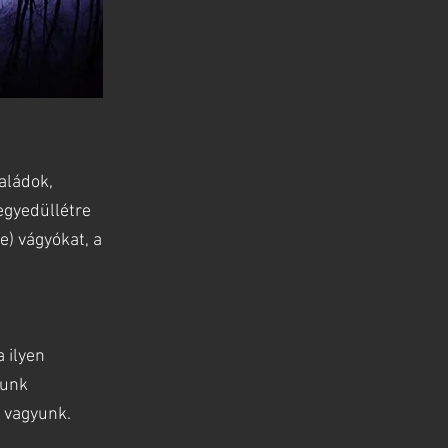
aládok,
egyedüllétre
e) vágyókat, a
 ilyen
lunk
k vagyunk.