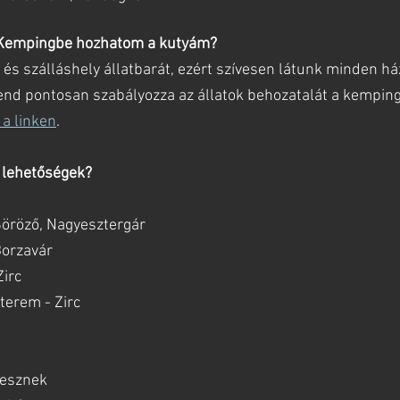
Kempingbe hozhatom a kutyám?
s szálláshely állatbarát, ezért szívesen látunk minden há
rend pontosan szabályozza az állatok behozatalát a kemping
 a linken
.
 lehetőségek?
Söröző, Nagyesztergár
Borzavár
Zirc
erem - Zirc
sesznek