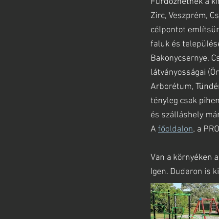
Fürdőzhetnek a ki
Zirc, Veszprém, C
célpontot említsün
faluk és település
Bakonycsernye, Cs
látványosságai (Ö
Arborétum, Tündérm
tényleg csak pihe
és szálláshely már
A
főoldalon
, a PR
Van a környéken a
Igen. Dudaron is k