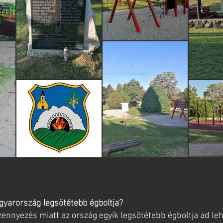
gyarország legsötétebb égboltja?
ennyezés miatt az ország egyik legsötétebb égboltja ad le