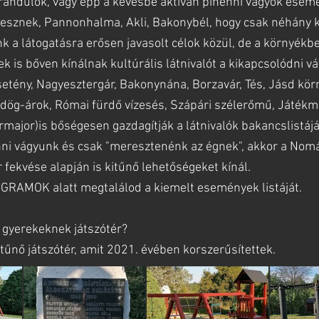
rándulók, vagy épp a kevésbé aktívan pihenni vágyók esem
sesznek, Pannonhalma, Akli, Bakonybél, hogy csak néhány 
k a látogatásra erősen javasolt célok közül, de a környékbe
ek is bőven kínálnak kultúrális látnivalót a kikapcsolódni v
etény, Nagyesztergár, Bakonynána, Borzavár, Tés, Jásd kör
rdög-árok, Római fürdő vízesés, Szápári szélerőmű, Játék
ajor)is bőségesen gazdagítják a látnivalók bakancslistájá
nni vágyunk és csak "meresztenénk az égnek", akkor a No
 fekvése alapján is kitűnő lehetőségeket kínál.
OGRAMOK alatt megtalálod a kiemelt események listáját.
 gyerekeknek játszótér?
itűnő játszótér, amit 2021. évében korszerűsítettek.