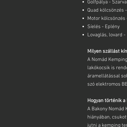
Golfpálya - Szarv
Quad kölcsönzés -
Motor kölcsönzés -
Síelés - Eplény
Lovaglás, lovard -
Milyen szállást kí
A Nomád Kemping é
lakókocsik is rend
áramellátással so
szó elektromos BB
Hogyan történik a
A Bakony Nomád Ke
hiányában, csukott
jutni a kemping te